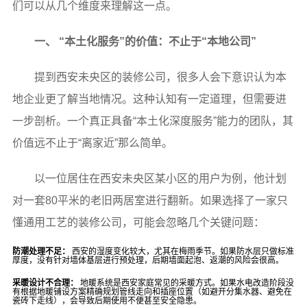
们可以从几个维度来理解这一点。
一、 “本土化服务”的价值：不止于“本地公司”
提到西安未央区的装修公司，很多人会下意识认为本
地企业更了解当地情况。这种认知有一定道理，但需要进
一步剖析。一个真正具备“本土化深度服务”能力的团队，其
价值远不止于“离家近”那么简单。
以一位居住在西安未央区某小区的用户为例，他计划
对一套80平米的老旧两居室进行翻新。如果选择了一家只
懂通用工艺的装修公司，可能会忽略几个关键问题：
防潮处理不足：
西安的湿度变化较大，尤其在梅雨季节。如果防水层只做标准
厚度，没有针对墙体基层进行预处理，后期墙面起泡、返潮的风险会很高。
采暖设计不合理：
地暖系统是西安家庭常见的采暖方式。如果水电改造阶段没
有根据地暖铺设方案精确规划管线走向和插座位置（如避开分集水器、避免在
瓷砖下走线），会导致后期使用不便甚至安全隐患。