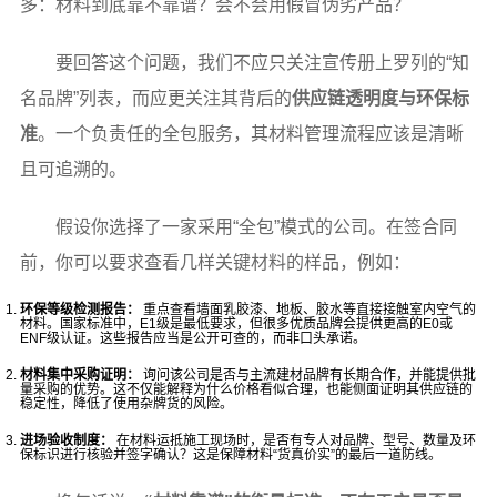
多：材料到底靠不靠谱？会不会用假冒伪劣产品？
要回答这个问题，我们不应只关注宣传册上罗列的“知
名品牌”列表，而应更关注其背后的
供应链透明度与环保标
准
。一个负责任的全包服务，其材料管理流程应该是清晰
且可追溯的。
假设你选择了一家采用“全包”模式的公司。在签合同
前，你可以要求查看几样关键材料的样品，例如：
环保等级检测报告：
重点查看墙面乳胶漆、地板、胶水等直接接触室内空气的
材料。国家标准中，E1级是最低要求，但很多优质品牌会提供更高的E0或
ENF级认证。这些报告应当是公开可查的，而非口头承诺。
材料集中采购证明：
询问该公司是否与主流建材品牌有长期合作，并能提供批
量采购的优势。这不仅能解释为什么价格看似合理，也能侧面证明其供应链的
稳定性，降低了使用杂牌货的风险。
进场验收制度：
在材料运抵施工现场时，是否有专人对品牌、型号、数量及环
保标识进行核验并签字确认？这是保障材料“货真价实”的最后一道防线。