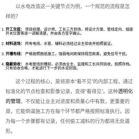
以水电改造这一关键节点为例，一个规范的流程是怎
样的？
开工交底：
项目经理、设计师、工长三方到场，将设计方案、管线走向、插座
开关位置等逐一讲解清楚，并由各方签字确认。
材料进场：
所有电线、水管、辅料必须经过业主验收并拍照留证。
开槽布线：
严格按照图纸施工，强弱电间距保持规范距离，避免信号干扰。
隐蔽验收：
水电管线封槽前，必须由业主、监理和工长共同验收，拍照存档。
只有验收合格，才能进行下一步的水泥封固。
这个过程的核心，是将原本“看不见”的内部工程，通过
标准化的节点检查和影像记录，变得“看得见”。这种
透明化
的管理
，不仅能让业主对进度和质量心中有数，更重要的
是，它能倒逼施工方在每个环节都严格按照标准执行。因
为每一个步骤都有记录，任何偷工减料的行为都将无处遁
形。