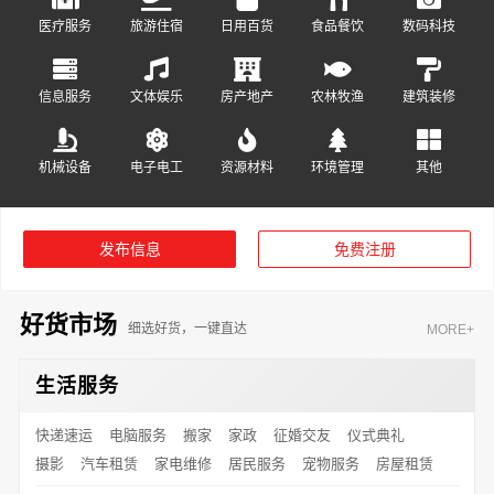
医疗服务
旅游住宿
日用百货
食品餐饮
数码科技
信息服务
文体娱乐
房产地产
农林牧渔
建筑装修
机械设备
电子电工
资源材料
环境管理
其他
发布信息
免费注册
好货市场
细选好货，一键直达
MORE+
生活服务
快递速运
电脑服务
搬家
家政
征婚交友
仪式典礼
摄影
汽车租赁
家电维修
居民服务
宠物服务
房屋租赁