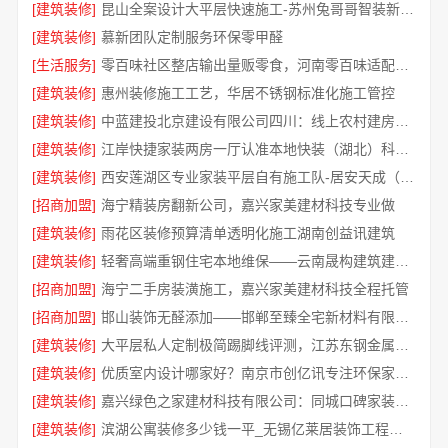
[建筑装修]
昆山全案设计大平层快速施工-苏州兔哥哥智装新材料
[建筑装修]
慕新团队定制服务环保零甲醛
[生活服务]
零百味社区整店输出量贩零食，河南零百味适配全场景
[建筑装修]
惠州装修施工工艺，华居不锈钢标准化施工管控
[建筑装修]
中蓝建投北京建设有限公司四川：线上农村建房功能全解析
[建筑装修]
江岸快捷家装两房一厅认准本地快装（湖北）科技有限公司
[建筑装修]
西安莲湖区专业家装平层自有施工队-居安天成（西安）建筑工程有限责任公司
[招商加盟]
海宁精装房翻新公司，嘉兴家美建材科技专业做
[建筑装修]
雨花区装修预算清单透明化施工湖南创益讯建筑
[建筑装修]
轻奢高端重钢住宅本地维保——云南晟构建筑建材有限公司
[招商加盟]
海宁二手房装潢施工，嘉兴家美建材科技全程托管
[招商加盟]
邯山装饰无醛添加——邯郸至臻全宅新材料有限公司即装即住
[建筑装修]
大平层私人定制极简踢脚线评测，江苏东钢金属家居有限公司解析
[建筑装修]
优质室内设计哪家好？南京市创亿讯专注环保家装设计
[建筑装修]
嘉兴绿色之家建材科技有限公司：同城口碑家装机构实惠
[建筑装修]
滨湖公寓装修多少钱一平_无锡亿莱居装饰工程材料有限公司