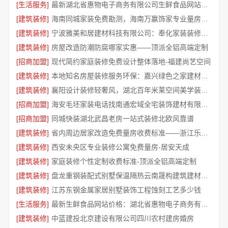
[生活服务]
最新湖北省惠物电子商务有限公司生鲜食品网站价格
[建筑装修]
海南同城家装免费勘测，海南万赢饰家专业量房服务
[建筑装修]
宁波雅美和居建材科技有限公司：奉化家装装修线下门店地址
[建筑装修]
房屋改造防潮防腐哪家实惠——顶派全铝高端定制
[招商加盟]
现代简约家庭装修免费设计整体落地-福建尚艺空间
[建筑装修]
本地知名房屋装修服务环保：嘉兴绿色之家建材科技
[建筑装修]
襄阳设计装修轻奢风，湖北百年米莱空间美学装饰材料有限公司定义优雅
[招商加盟]
海安毛坯家装电话找南通宏域全宅装饰建材有限公司
[招商加盟]
同城快装湖北武昌老房一站式装修北欧风靠谱
[建筑装修]
省内周边居家改造免费量房收费标准——浙江乐享新材料有限公司
[建筑装修]
西安未央区专业装修公寓免费量房-居安天成
[建筑装修]
家庭装修个性定制收费标准-顶派全铝高端定制
[建筑装修]
盘龙重钢装配式别墅保温隔热云南晟构建筑建材有限公司
[建筑装修]
江苏东钢金属家居别墅装饰工程蚀刻工艺多少钱
[生活服务]
最新生鲜食品网站价格：湖北省惠物电子商务有限公司直供
[建筑装修]
中蓝建投北京建设有限公司四川农村建房婚房