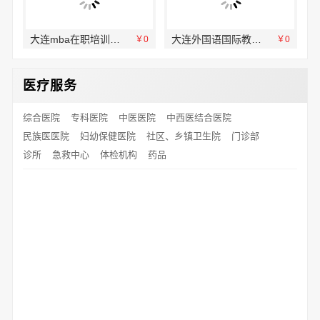
大连mba在职培训机构学费多少钱 社科赛斯提炼考研重点上名校MBA
大连外国语国际教育学院航空职教学校环境怎么样服务资讯
￥0
￥0
￥0
医疗服务
综合医院
专科医院
中医医院
中西医结合医院
民族医医院
妇幼保健医院
社区、乡镇卫生院
门诊部
诊所
急救中心
体检机构
药品