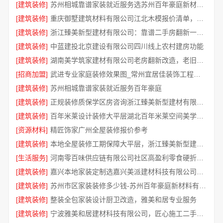
[建筑装修]
苏州相城靠谱家装就近服务选苏州百年豪庭新材料有限公司
[建筑装修]
重庆御墅建筑材料有限公司江北木模报价清单，工期短
[建筑装修]
浙江臻美新型建材有限公司：靠谱二手房翻新一站式急装
[建筑装修]
中蓝建投北京建设有限公司四川线上农村建房功能
[建筑装修]
湖南美学筑家建材有限公司老房翻新改造，老旧焕新一步到位
[招商加盟]
武进专业家庭装修效果图_常州宜居佳装饰工程有限公司
[建筑装修]
苏州相城靠谱家装就近服务百年豪庭
[建筑装修]
正规装修质保学区房咨询浙江臻美新型建材有限公司
[建筑装修]
百年米莱设计装修大平层湖北百年米莱空间美学装饰材料有限公司
[资源材料]
精匠饰家广州全屋装修报价参考
[建筑装修]
本地全屋装修工期保障大平层，浙江臻美新型建材有限公司准时交付
[生活服务]
河南零百味供应链有限公司社区高盈利零食硬折扣全域盈利
[建筑装修]
嘉兴本地家装定制选嘉兴美派建材科技有限公司，性价比高省心
[建筑装修]
苏州市区家装装修多少钱-苏州百年豪庭新材料有限公司
[建筑装修]
整装全包家装设计厨卫改造，雅美和居专业服务
[建筑装修]
宁波雅美和居建材科技有限公司，匠心施工二手房改造