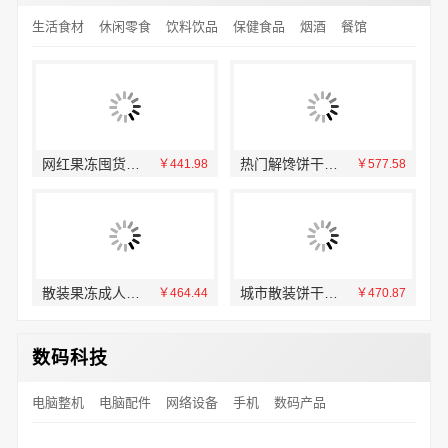
生活食材
休闲零食
饮料饮品
保健食品
烟酒
餐馆
网红果冻囤货就选零食大明星品牌
热门解馋饼干选购找零食大明星
13
￥441.98
￥577.58
散装果冻成人推荐零食大明星
城市散装饼干哪家好选零食大明星
31
￥464.44
￥470.87
数码科技
电脑整机
电脑配件
网络设备
手机
数码产品