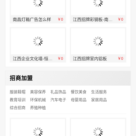
南昌灯箱广告怎么样
江西招牌彩钢板-南昌恒辉广告
￥0
￥0
￥0
江西企业文化墙-恒辉广告
江西招牌室内铝板
￥0
￥0
￥0
招商加盟
服装鞋帽
美容保养
礼品饰品
餐饮美食
生活服务
教育培训
环保机械
汽车电子
母婴用品
家居用品
综合招商
养殖种植