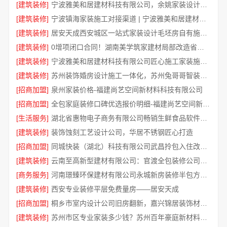
[建筑装修]
宁波雅美和居建材科技有限公司，余姚家装设计到店咨询
[建筑装修]
宁波镇海家装施工对接渠道 | 宁波雅美和居建材科技有限公司
[建筑装修]
居安天成西安城区一站式家装设计毛坯房自有施工队
[建筑装修]
0增项闭口合同！湖南美学筑家建材局部改造省钱省心
[建筑装修]
宁波雅美和居建材科技有限公司匠心施工家装施工对接渠道
[建筑装修]
苏州装饰婚房设计施工一体化，苏州兔哥哥智装新材料有限公司一站式服务
[招商加盟]
泉州家装价格-福建尚艺空间新材料科技有限公司
[招商加盟]
全包家庭装修口碑优选报价明细-福建尚艺空间新材料科技有限公司
[生活服务]
湖北省惠物电子商务有限公司畅销生鲜食品软件功能解析
[建筑装修]
装饰蚀刻工艺设计公司，华居不锈钢匠心打造
[招商加盟]
同城快装（湖北）科技有限公司武昌拎包入住改造智能家装省心
[建筑装修]
云南至高新型建材有限公司：官渡全包装修公司全包价格透明
[商务服务]
河南璟臻环保建材有限公司永城新房装修半包方案详解
[建筑装修]
西安专业装修平层免费量房——居安天成
[招商加盟]
桐乡市室内设计公司旧房翻新，嘉兴锦居装饰材料有限公司
[建筑装修]
苏州市区专业家装多少钱？苏州百年豪庭新材料有限公司