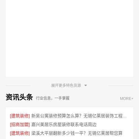
展开更多特色货源
资讯头条
行业信息，一手掌握
MORE+
[建筑装修]
新吴公寓装修预算怎么算？无锡亿莱居装饰工程材料有限公司帮您省心
[招商加盟]
嘉兴美居乐房屋装修联系电话周边
[建筑装修]
梁溪大平层翻新多少钱一平？无锡亿莱居帮您算