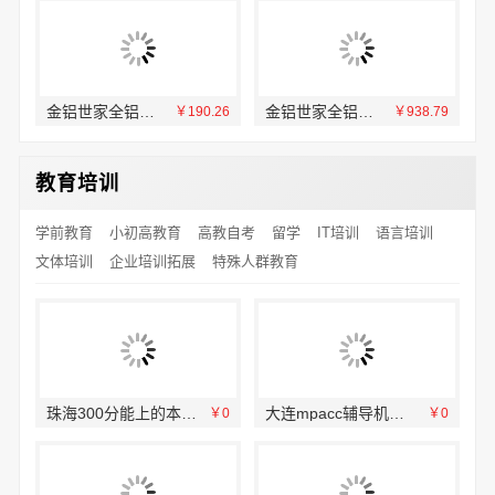
金铝世家全铝家居：品质生活新定义
金铝世家全铝家居 现代简约风格典范
76
￥190.26
￥938.79
教育培训
学前教育
小初高教育
高教自考
留学
IT培训
语言培训
文体培训
企业培训拓展
特殊人群教育
珠海300分能上的本科大学学费-北京理工大学珠海学院继教院
大连mpacc辅导机构价格 社科赛斯会计专硕考研助你冲击目标名校
￥0
￥0
￥0