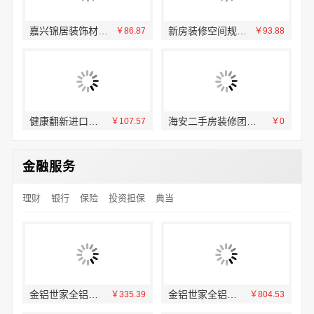
嘉兴锦居装饰材料有限公司：秀洲区装饰排名公寓
新房装修空间规划-嘉兴美居乐施工案例
96
￥86.87
￥93.88
健康翻新进口材料：邯郸至臻全宅新材料有限公司品质之选
海安二手房装修团队_南通宏域全宅装饰建材有限公司
34
￥107.57
￥0
金融服务
理财
银行
保险
投资担保
典当
金铝世家全铝家居：轻奢品质新生活
金铝世家全铝家居 细节决定家的温馨
76
￥335.39
￥804.53