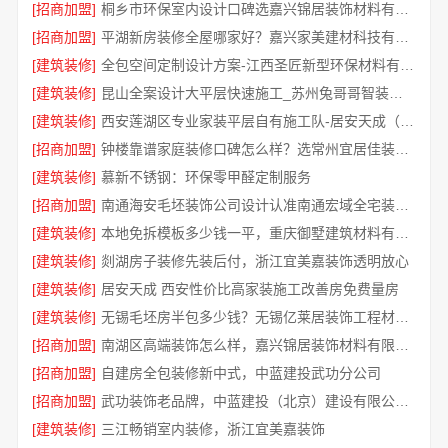
[招商加盟]
桐乡市环保室内设计口碑选嘉兴锦居装饰材料有限公司
[招商加盟]
平湖新房装修全屋哪家好？嘉兴家美建材科技有限公司为您解答
[建筑装修]
全包空间定制设计方案-江西圣匠新型环保材料有限公司
[建筑装修]
昆山全案设计大平层快速施工_苏州兔哥哥智装新材料有限公司
[建筑装修]
西安莲湖区专业家装平层自有施工队-居安天成（西安）建筑工程有限责任公司
[招商加盟]
钟楼靠谱家庭装修口碑怎么样？选常州宜居佳装饰就对了
[建筑装修]
慕新不锈钢：环保零甲醛定制服务
[招商加盟]
南通海安毛坯装饰公司设计认准南通宏域全宅装饰建材有限公司
[建筑装修]
本地免拆模板多少钱一平，重庆御墅建筑材料有限公司
[建筑装修]
剡湖房子装修先装后付，浙江宜美嘉装饰透明放心
[建筑装修]
居安天成 西安性价比高家装施工改善房免费量房
[建筑装修]
无锡毛坯房半包多少钱？无锡亿莱居装饰工程材料有限公司详解
[招商加盟]
南湖区高端装饰怎么样，嘉兴锦居装饰材料有限公司品质交付
[招商加盟]
自建房全包装修新中式，中蓝建投武功分公司
[招商加盟]
武功装饰老品牌，中蓝建投（北京）建设有限公司武功分公司
[建筑装修]
三江畅销室内装修，浙江宜美嘉装饰