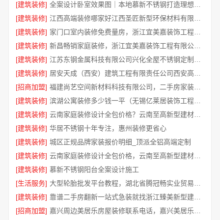
[建筑装修]
全案设计卧室效果图｜本地慕新不锈钢打造理想空间
[建筑装修]
江西高端装修哪家好江西圣匠新型环保材料有限公司
[建筑装修]
家门口室内装修免费量房，浙江宜美嘉装饰工程有限公司上门
[建筑装修]
新昌畅销家庭装修，浙江宜美嘉装饰工程有限公司口碑
[建筑装修]
江苏东钢金属科技有限公司兴化全屋不锈钢定制基地
[建筑装修]
居安天成（西安）建筑工程有限责任公司西安高新区专业家装设计刚需房售后完善
[招商加盟]
福建尚艺空间新材料科技有限公司，二手房家装口碑优选整体落地
[建筑装修]
滨湖公寓装修多少钱一平（无锡亿莱居装饰工程材料有限公司）
[建筑装修]
云南家庭装修设计全包价格？云南至高新型建材有限公司专业定制
[建筑装修]
华居不锈钢十年专注，惠州装修更省心
[建筑装修]
城区正规品牌家装报价明细_顶派全铝高端定制
[建筑装修]
云南家庭装修设计全包价格，云南至高新型建材有限公司性价比高
[建筑装修]
慕新不锈钢阳台全案设计施工
[生活服务]
大型轮胎批发平台教程，湖北省腾冠畅实业贸易有限公司新手入门
[建筑装修]
靠谱二手房翻新一站式急装就找浙江臻美新型建材有限公司
[招商加盟]
嘉兴周边美居乐房屋装修联系电话，嘉兴美居乐建材科技有限公司