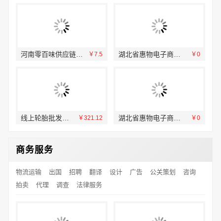
河南零百味供应链有限公司河南本地低成本量贩零食全域盈利
湖北省惠物电子商务有限公司：推荐母婴用品厂家优缺点详解
78
￥7.5
￥0
线上轮胎批发品牌哪里买？认准湖北省腾冠畅实业贸易有限公司
湖北省惠物电子商务有限公司家居公司价格
93
￥321.12
￥0
商务服务
物流运输
出国
招聘
翻译
设计
广告
公关策划
咨询
拍卖
代理
调查
法律服务